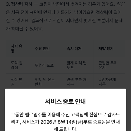
3. 접착력 저하
— 코팅이 벽면에서 벗겨지는 경우가 있어요.
원인
은 시공 전에 표면에 먼지나 기름기가 남아있으면 접착력이 떨어
질 수 있어요.
결과
적으로 시간이 지나면서 벗겨진 부분에서 문제
가 확대될 수 있어요.
하자 유
주요 원인
즉시 대처
재발 방지
형
도막 갈
얇게 여러 번
균일한 두께
두껍게 도포
라짐
도포
유지
색상 변
햇빛 및 온도
변색 부분 재
UV 차단제
질
변화
시공
사용
접착력
제거 후 재시
철저한 표면
표면 불순물
서비스 종료 안내
저하
공
청소
그동안 헬로입주를 이용해 주신 고객님께 진심으로 감사드
하자 발생 시 단계별 대처 방법
리며, 서비스가 2026년 8월 14일(금)부로 종료됨을 안내
해 드립니다.