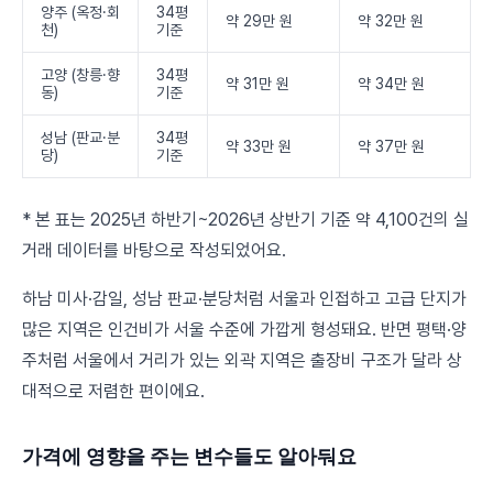
양주 (옥정·회
34평
약 29만 원
약 32만 원
천)
기준
고양 (창릉·향
34평
약 31만 원
약 34만 원
동)
기준
성남 (판교·분
34평
약 33만 원
약 37만 원
당)
기준
* 본 표는 2025년 하반기~2026년 상반기 기준 약 4,100건의 실
거래 데이터를 바탕으로 작성되었어요.
하남 미사·감일, 성남 판교·분당처럼 서울과 인접하고 고급 단지가
많은 지역은 인건비가 서울 수준에 가깝게 형성돼요. 반면 평택·양
주처럼 서울에서 거리가 있는 외곽 지역은 출장비 구조가 달라 상
대적으로 저렴한 편이에요.
가격에 영향을 주는 변수들도 알아둬요