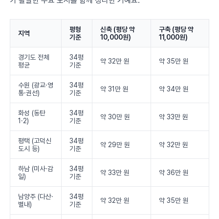
가 활발한 주요 도시를 함께 정리한 거예요.
평형
신축 (평당 약
구축 (평당 약
지역
기준
10,000원)
11,000원)
경기도 전체
34평
약 32만 원
약 35만 원
평균
기준
수원 (광교·영
34평
약 31만 원
약 34만 원
통·권선)
기준
화성 (동탄
34평
약 30만 원
약 33만 원
1·2)
기준
평택 (고덕신
34평
약 29만 원
약 32만 원
도시 등)
기준
하남 (미사·감
34평
약 33만 원
약 36만 원
일)
기준
남양주 (다산·
34평
약 32만 원
약 35만 원
별내)
기준