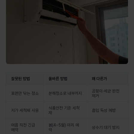
잘못된 방법
올바른 방법
왜 다른가
곰팡이·세균 완전
표면만 닦는 청소
분해청소로 내부까지
제거
식품안전 기준 세척
저가 세척제 사용
흡입 독성 예방
제
여름 직전 긴급
봄(4~5월) 미리 예
성수기 대기 방지
예약
약