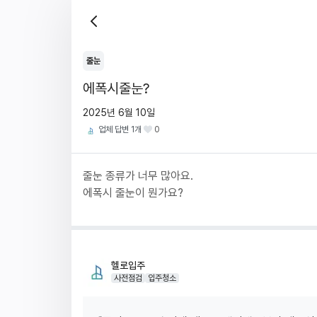
줄눈
에폭시줄눈?
2025년 6월 10일
업체 답변
1
개
0
줄눈 종류가 너무 많아요.
에폭시 줄눈이 뭔가요?
헬로입주
사전점검
입주청소